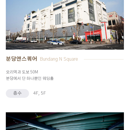
분당앤스퀘어
Bundang N Square
오리역과 도보 50M
분당에서 단 하나뿐인 웨딩홀
층수
4F, 5F